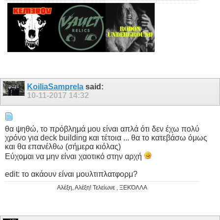
KoiliaSamprela
said:
10-11-2017
14:32
θα ψηθώ, το πρόβλημά μου είναι απλά ότι δεν έχω πολύ
χρόνο για deck building και τέτοια ... θα το κατεβάσω όμως
και θα επανέλθω (σήμερα κιόλας)
Εύχομαι να μην είναι χαοτικό στην αρχή
edit: το ακάουν είναι μουλτιπλατφορμ?
Αλέξη, Αλέξη! Τελείωνε , ΞΕΚΌΛΛΑ