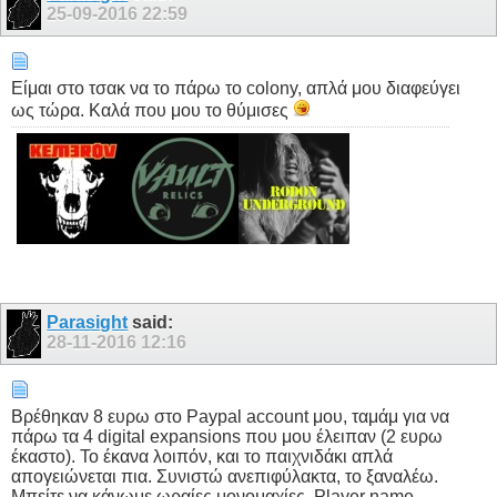
25-09-2016
22:59
Είμαι στο τσακ να το πάρω το colony, απλά μου διαφεύγει
ως τώρα. Καλά που μου το θύμισες
Parasight
said:
28-11-2016
12:16
Βρέθηκαν 8 ευρω στο Paypal account μου, ταμάμ για να
πάρω τα 4 digital expansions που μου έλειπαν (2 ευρω
έκαστο). Το έκανα λοιπόν, και το παιχνιδάκι απλά
απογειώνεται πια. Συνιστώ ανεπιφύλακτα, το ξαναλέω.
Μπείτε να κάνωμε ωραίες μονομαχίες. Player name