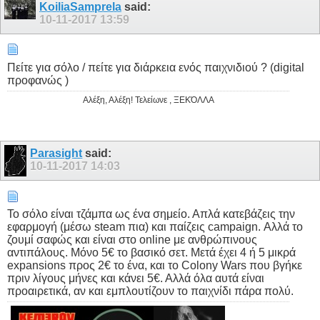
KoiliaSamprela
said:
10-11-2017
13:59
Πείτε για σόλο / πείτε για διάρκεια ενός παιχνιδιού ? (digital
προφανώς )
Αλέξη, Αλέξη! Τελείωνε , ΞΕΚΌΛΛΑ
Parasight
said:
10-11-2017
14:03
Το σόλο είναι τζάμπα ως ένα σημείο. Απλά κατεβάζεις την
εφαρμογή (μέσω steam πια) και παίζεις campaign. Αλλά το
ζουμί σαφώς και είναι στο online με ανθρώπινους
αντιπάλους. Μόνο 5€ το βασικό σετ. Μετά έχει 4 ή 5 μικρά
expansions προς 2€ το ένα, και το Colony Wars που βγήκε
πριν λίγους μήνες και κάνει 5€. Αλλά όλα αυτά είναι
προαιρετικά, αν και εμπλουτίζουν το παιχνίδι πάρα πολύ.