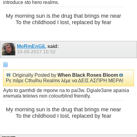
introduce sto hero realms.
My morning sun is the drug that brings me near
To the childhood I lost, replaced by fear
MoRmEnGiL
said:
10-08-2017
10:52
Originally Posted by
When Black Roses Bloom
Ρε πάρε Cthulhu Realms λέμε να ΔΕΙΣ ΑΣΠΡΗ ΜΕΡΑ!
Ayto to gamhdi de mporw na to pai3w. Dgiale3ane apaisia
xrwmata teleiws non colourblind friendly.
My morning sun is the drug that brings me near
To the childhood I lost, replaced by fear