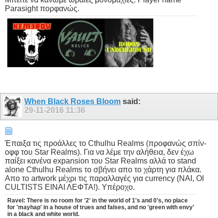
Parasight πορφανώς.
When Black Roses Bloom
said:
29-11-2016
11:36
Έπαιξα τις προάλλες το Cthulhu Realms (προφανώς σπίν-
οφφ του Star Realms). Για να λέμε την αλήθεια, δεν έχω
παίξει κανένα expansion του Star Realms αλλά το stand
alone Cthulhu Realms το σβήνει απο το χάρτη για πλάκα.
Απο το artwork μέχρι τις παραλλαγές για currency (ΝΑΙ, ΟΙ
CULTISTS ΕΙΝΑΙ ΛΕΦΤΑ!). Υπέροχο.
Ravel: There is no room for '2' in the world of 1's and 0's, no place
for 'mayhap' in a house of trues and falses, and no 'green with envy'
in a black and white world.