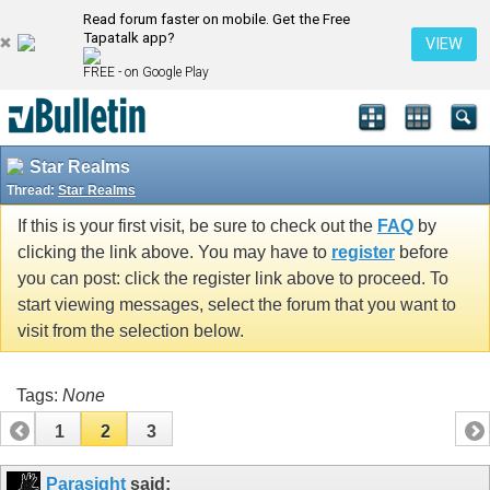
Read forum faster on mobile. Get the Free
Tapatalk app?
VIEW
FREE - on Google Play
Star Realms
Thread:
Star Realms
If this is your first visit, be sure to check out the
FAQ
by
clicking the link above. You may have to
register
before
you can post: click the register link above to proceed. To
start viewing messages, select the forum that you want to
visit from the selection below.
Tags:
None
1
2
3
Parasight
said: