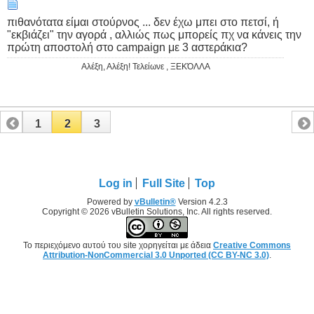
πιθανότατα είμαι στούρνος ... δεν έχω μπει στο πετσί, ή
"εκβιάζει" την αγορά , αλλιώς πως μπορείς πχ να κάνεις την
πρώτη αποστολή στο campaign με 3 αστεράκια?
Αλέξη, Αλέξη! Τελείωνε , ΞΕΚΌΛΛΑ
1
2
3
Log in
Full Site
Top
Powered by
vBulletin®
Version 4.2.3
Copyright © 2026 vBulletin Solutions, Inc. All rights reserved.
Το περιεχόμενο αυτού του site χορηγείται με άδεια
Creative Commons
Attribution-NonCommercial 3.0 Unported (CC BY-NC 3.0)
.