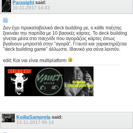
Parasight
said:
10-11-2017
14:43
Δεν έχει προκαταβολικό deck building ρε, ο κάθε παίχτης
ξεκινάει την παρτίδα με 10 βασικές κάρτες. Το deck building
γίνεται μέσα στο παιχνίδι που αγοράζεις κάρτες όπως
βγαίνουν μπροστά στην "αγορά". Γι'αυτό και χαρακτηρίζεται
"deck building game" άλλωστε. Ιδανικό για σένα λοιπόν.
edit: Και ναι είναι multiplatform
KoiliaSamprela
said:
13-11-2017
09:14